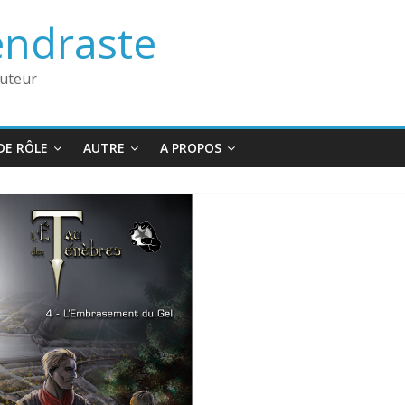
endraste
auteur
DE RÔLE
AUTRE
A PROPOS