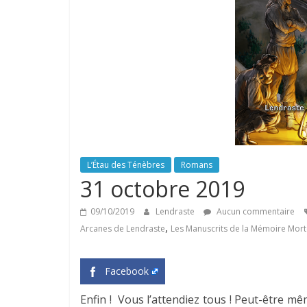
L’Étau des Ténèbres
Romans
31 octobre 2019
09/10/2019
Lendraste
Aucun commentaire
,
Arcanes de Lendraste
Les Manuscrits de la Mémoire Mort
Facebook
Enfin ! Vous l’attendiez tous ! Peut-être mê