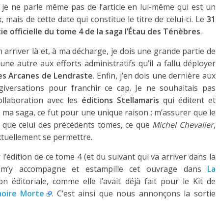
, je ne parle même pas de l’article en lui-même qui est un
mais de cette date qui constitue le titre de celui-ci. Le
31
ie officielle du tome 4 de la saga l’Étau des Ténèbres
.
 arriver là et, à ma décharge, je dois une grande partie de
une autre aux efforts administratifs qu’il a fallu déployer
es Arcanes de Lendraste
. Enfin, j’en dois une dernière aux
giversations pour franchir ce cap. Je ne souhaitais pas
collaboration avec les
éditions Stellamaris
qui éditent et
e ma saga, ce fut pour une unique raison : m’assurer que le
u que celui des précédents tomes, ce que
Michel Chevalier
,
xtuellement se permettre.
l’édition de ce tome 4 (et du suivant qui va arriver dans la
’y accompagne et estampille cet ouvrage dans
La
ion éditoriale, comme elle l’avait déjà fait pour le Kit de
moire Morte
. C’est ainsi que nous annonçons la sortie