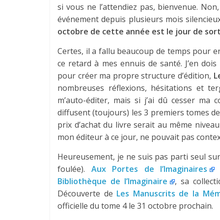
si vous ne l’attendiez pas, bienvenue. Non
événement depuis plusieurs mois silencieux, 
octobre de cette année est le jour de sort
Certes, il a fallu beaucoup de temps pour en
ce retard à mes ennuis de santé. J’en dois 
pour créer ma propre structure d’édition,
L
nombreuses réflexions, hésitations et ter
m’auto-éditer, mais si j’ai dû cesser ma 
diffusent (toujours) les 3 premiers tomes d
prix d’achat du livre serait au même nivea
mon éditeur à ce jour, ne pouvait pas conte
Heureusement, je ne suis pas parti seul sur 
foulée).
Aux Portes de l’Imaginaires
m
Bibliothèque de l’Imaginaire
, sa collect
Découverte de
Les Manuscrits de la Mé
officielle du tome 4 le 31 octobre prochain.