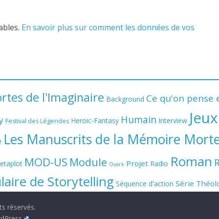
rables.
En savoir plus sur comment les données de vos
rtes de l'Imaginaire
Ce qu'on pense e
Background
Jeux
Humain
y
Heroic-Fantasy
Interview
Festival des Légendes
Les Manuscrits de la Mémoire Mort
é
Roman
MOD-US
Module
Projet
etaplot
Radio
Ovark
ire de Storytelling
Série
Théol
Séquence d'action
ts réservés.
dPress
.