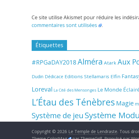
Ce site utilise Akismet pour réduire les indési
commentaires sont utilisées
.
Étiquettes
Alméra
Aux Po
#RPGaDAY2018
Atark
Fantas
Editions Stellamaris
Elfin
Dudin
Dédicace
Loreval
Le Monde Éclair
La Cité des Mensonges
L’Étau des Ténèbres
Magie
m
Système Modula
Système de jeu
Copyright © 2026
Le Temple de Lendraste
. Tous droi
Theme
ColorMag
par ThemeGrill. Propulsé par
Wor