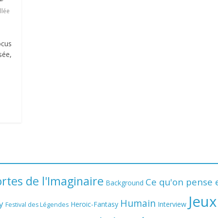
llée
ocus
sée,
rtes de l'Imaginaire
Ce qu'on pense e
Background
Jeux
Humain
y
Heroic-Fantasy
Interview
Festival des Légendes