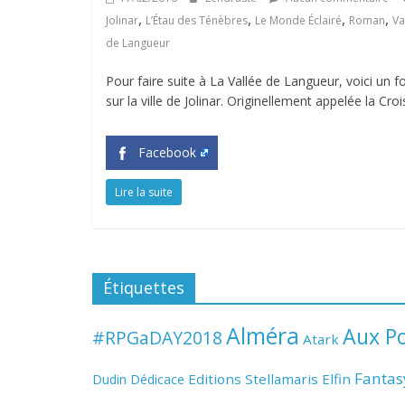
,
,
,
,
Jolinar
L’Étau des Ténèbres
Le Monde Éclairé
Roman
Va
de Langueur
Pour faire suite à La Vallée de Langueur, voici un f
sur la ville de Jolinar. Originellement appelée la Croi
Facebook
Lire la suite
Étiquettes
Alméra
Aux Po
#RPGaDAY2018
Atark
Fantas
Editions Stellamaris
Elfin
Dudin
Dédicace