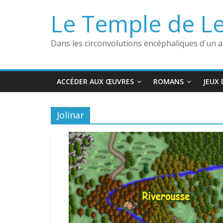
Passer
Le Temple de L
au
contenu
Dans les circonvolutions encéphaliques d'un 
ACCÉDER AUX ŒUVRES
ROMANS
JEUX 
Jolinar