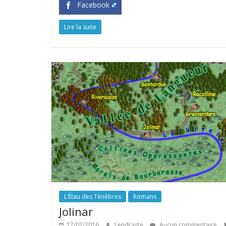
Facebook
Lire la suite
L’Étau des Ténèbres
Romans
Jolinar
17/02/2016
Lendraste
Aucun commentaire